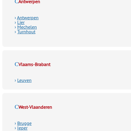
Antwerpen
›
Antwerpen
›
Lier
›
Mechelen
›
Turnhout
Vlaams-Brabant
›
Leuven
West-Vlaanderen
›
Brugge
›
Ieper