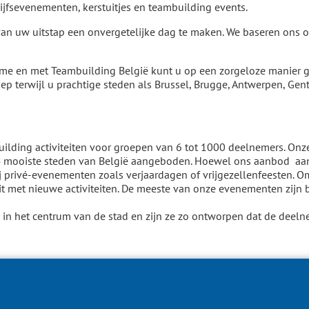
drijfsevenementen, kerstuitjes en teambuilding events.
 uw uitstap een onvergetelijke dag te maken. We baseren ons op e
rme en met Teambuilding België kunt u op een zorgeloze manier g
p terwijl u prachtige steden als Brussel, Brugge, Antwerpen, Gent
building activiteiten voor groepen van 6 tot 1000 deelnemers. On
4 mooiste steden van België aangeboden. Hoewel ons aanbod aan b
j privé-evenementen zoals verjaardagen of vrijgezellenfeesten. Om
 met nieuwe activiteiten. De meeste van onze evenementen zijn be
 in het centrum van de stad en zijn ze zo ontworpen dat de deeln