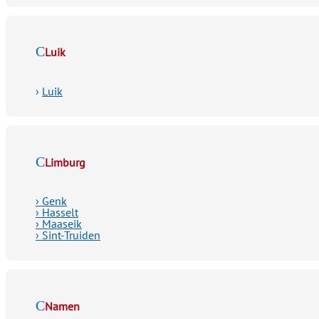
Luik
›
Luik
Limburg
› Genk
› Hasselt
› Maaseik
› Sint-Truiden
Namen