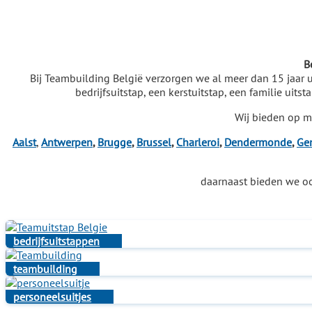
B
Bij Teambuilding België verzorgen we al meer dan 15 jaar u
bedrijfsuitstap, een kerstuitstap, een familie uits
Wij bieden op m
Aalst
,
Antwerpen
,
Brugge
,
Brussel
,
Charleroi
,
Dendermonde
,
Ge
daarnaast bieden we oo
bedrijfsuitstappen
teambuilding
personeelsuitjes