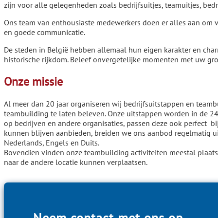
zijn voor alle gelegenheden zoals bedrijfsuitjes, teamuitjes, be
Ons team van enthousiaste medewerkers doen er alles aan om van
en goede communicatie.
De steden in België hebben allemaal hun eigen karakter en cha
historische rijkdom. Beleef onvergetelijke momenten met uw groe
Onze missie
Al meer dan 20 jaar organiseren wij bedrijfsuitstappen en team
teambuilding te laten beleven. Onze uitstappen worden in de 2
op bedrijven en andere organisaties, passen deze ook perfect bi
kunnen blijven aanbieden, breiden we ons aanbod regelmatig uit
Nederlands, Engels en Duits.
Bovendien vinden onze teambuilding activiteiten meestal plaats
naar de andere locatie kunnen verplaatsen.
Neem contact met ons op