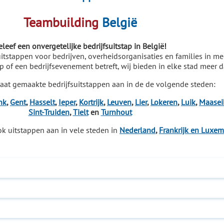
Teambuilding
België
eleef een onvergetelijke bedrijfsuitstap in België!
itstappen voor bedrijven, overheidsorganisaties en families in me
tap of een bedrijfsevenement betreft, wij bieden in elke stad meer 
aat gemaakte bedrijfsuitstappen aan in de de volgende steden:
nk
,
Gent
,
Hasselt
,
Ieper
,
Kortrijk
,
Leuven
,
Lier
,
Lokeren
,
Luik
,
Maasei
Sint-Truiden
,
Tielt
en
Turnhout
k uitstappen aan in vele steden in
Nederland
,
Frankrijk
en Luxem