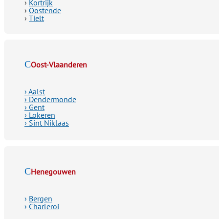
›
Kortrijk
›
Oostende
›
Tielt
Oost-Vlaanderen
› Aalst
› Dendermonde
› Gent
› Lokeren
› Sint Niklaas
Henegouwen
›
Bergen
›
Charleroi