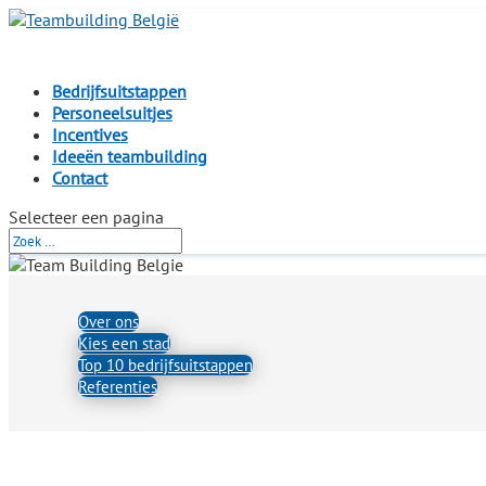
Bedrijfsuitstappen
Personeelsuitjes
Incentives
Ideeën teambuilding
Contact
Selecteer een pagina
Over ons
Kies een stad
Top 10 bedrijfsuitstappen
Referenties