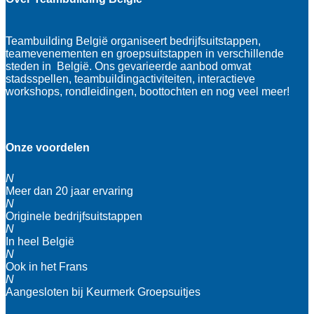
Teambuilding België organiseert bedrijfsuitstappen,
teamevenementen en groepsuitstappen in verschillende
steden in België. Ons gevarieerde aanbod omvat
stadsspellen, teambuildingactiviteiten, interactieve
workshops, rondleidingen, boottochten en nog veel meer!
Onze voordelen
N
Meer dan 20 jaar ervaring
N
Originele bedrijfsuitstappen
N
In heel België
N
Ook in het Frans
N
Aangesloten bij Keurmerk Groepsuitjes