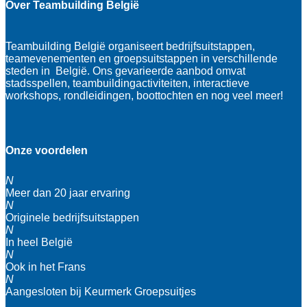
Over Teambuilding België
Teambuilding België organiseert bedrijfsuitstappen,
teamevenementen en groepsuitstappen in verschillende
steden in België. Ons gevarieerde aanbod omvat
stadsspellen, teambuildingactiviteiten, interactieve
workshops, rondleidingen, boottochten en nog veel meer!
Onze voordelen
N
Meer dan 20 jaar ervaring
N
Originele bedrijfsuitstappen
N
In heel België
N
Ook in het Frans
N
Aangesloten bij Keurmerk Groepsuitjes