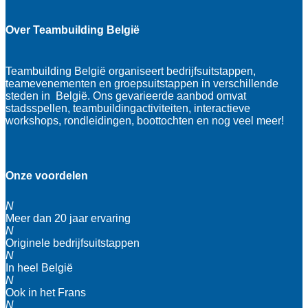
Over Teambuilding België
Teambuilding België organiseert bedrijfsuitstappen,
teamevenementen en groepsuitstappen in verschillende
steden in België. Ons gevarieerde aanbod omvat
stadsspellen, teambuildingactiviteiten, interactieve
workshops, rondleidingen, boottochten en nog veel meer!
Onze voordelen
N
Meer dan 20 jaar ervaring
N
Originele bedrijfsuitstappen
N
In heel België
N
Ook in het Frans
N