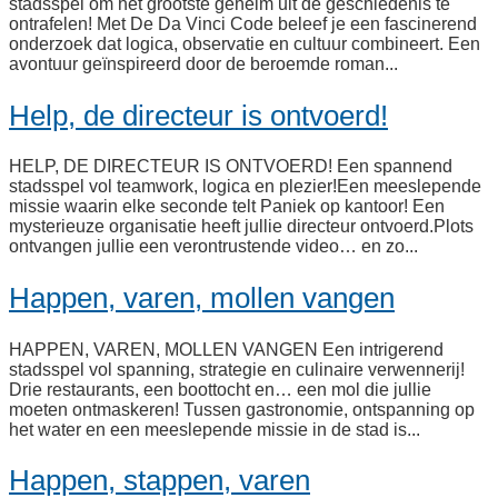
stadsspel om het grootste geheim uit de geschiedenis te
ontrafelen! Met De Da Vinci Code beleef je een fascinerend
onderzoek dat logica, observatie en cultuur combineert. Een
avontuur geïnspireerd door de beroemde roman...
Help, de directeur is ontvoerd!
HELP, DE DIRECTEUR IS ONTVOERD! Een spannend
stadsspel vol teamwork, logica en plezier!Een meeslepende
missie waarin elke seconde telt Paniek op kantoor! Een
mysterieuze organisatie heeft jullie directeur ontvoerd.Plots
ontvangen jullie een verontrustende video… en zo...
Happen, varen, mollen vangen
HAPPEN, VAREN, MOLLEN VANGEN Een intrigerend
stadsspel vol spanning, strategie en culinaire verwennerij!
Drie restaurants, een boottocht en… een mol die jullie
moeten ontmaskeren! Tussen gastronomie, ontspanning op
het water en een meeslepende missie in de stad is...
Happen, stappen, varen