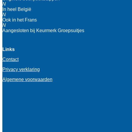
N
In heel België
N
Ook in het Frans
N
Aangesloten bij Keurmerk Groepsuitjes
Links
Contact
Privacy verklaring
Algemene voorwaarden