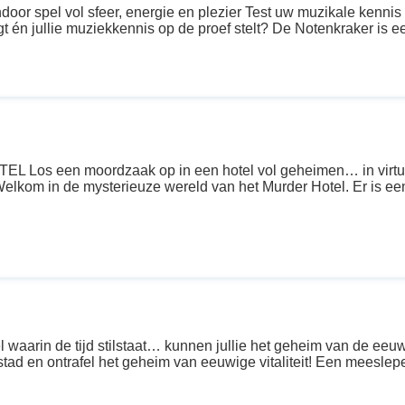
spel vol sfeer, energie en plezier Test uw muzikale kennis i
gt én jullie muziekkennis op de proef stelt? De Notenkraker is een
os een moordzaak op in een hotel vol geheimen… in virtual 
elkom in de mysterieuze wereld van het Murder Hotel. Er is een 
rin de tijd stilstaat… kunnen jullie het geheim van de eeuw
tad en ontrafel het geheim van eeuwige vitaliteit! Een meeslepen