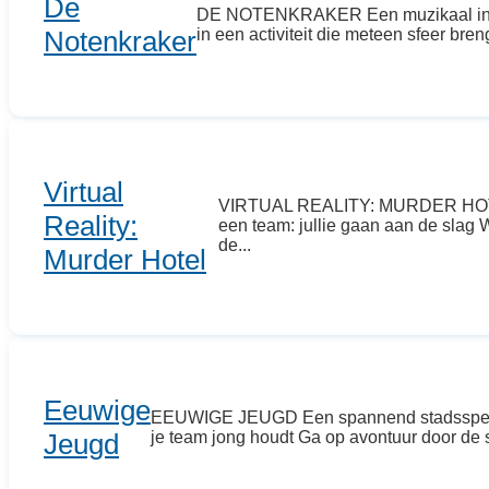
De
DE NOTENKRAKER Een muzikaal indoor 
Notenkraker
in een activiteit die meteen sfeer bren
Virtual
VIRTUAL REALITY: MURDER HOTEL L
Reality:
een team: jullie gaan aan de slag W
de...
Murder Hotel
Eeuwige
EEUWIGE JEUGD Een spannend stadsspel waa
Jeugd
je team jong houdt Ga op avontuur door de s