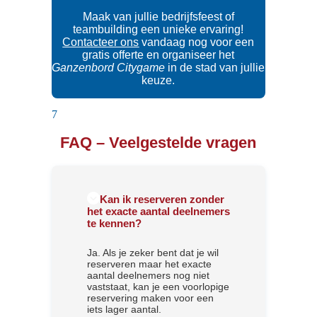
Maak van jullie bedrijfsfeest of
teambuilding een unieke ervaring!
Contacteer ons
vandaag nog voor een
gratis offerte en organiseer het
Ganzenbord Citygame
in de stad van jullie
keuze.
7
FAQ – Veelgestelde vragen
Kan ik reserveren zonder
het exacte aantal deelnemers
te kennen?
Ja. Als je zeker bent dat je wil
reserveren maar het exacte
aantal deelnemers nog niet
vaststaat, kan je een voorlopige
reservering maken voor een
iets lager aantal.