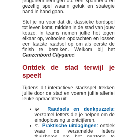
jeugdherinneringen op: een spannend en
gezellig spel waarin geluk en strategie
hand in hand gaan.
Stel je nu voor dat dit klassieke bordspel
tot leven komt, midden in de stad van jouw
keuze. In teams nemen jullie het tegen
elkaar op, voltooien opdrachten en lossen
een laatste raadsel op om als eerste de
finish te bereiken. Welkom bij het
Ganzenbord Citygame
!
Ontdek de stad terwijl je
speelt
Tijdens dit interactieve stadsspel trekken
jullie door de stad en voeren jullie allerlei
leuke opdrachten uit:
🧩
Raadsels en denkpuzzels:
verzamel letters die je helpen om de
eindoplossing te ontcijferen.
🏃
Praktische uitdagingen:
ontdek
waar de verzamelde letters
thuishoren om het mysterie te