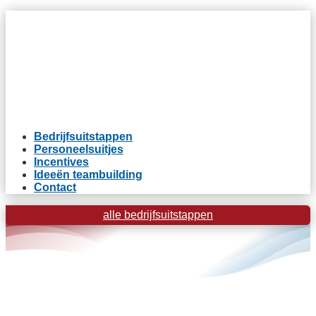
Bedrijfsuitstappen
Personeelsuitjes
Incentives
Ideeën teambuilding
Contact
alle bedrijfsuitstappen