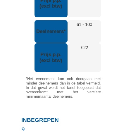
Prijs p.p.
(excl btw)
61 - 100
Deelnemers*
€22
Prijs p.p.
(excl btw)
*Het evenement kan ook doorgaan met
minder deelnemers dan in de tabel vermeld.
In dat geval wordt het tarief toegepast dat
overeenkomt met het vereiste
minimumaantal deelnemers.
N
INBEGREPEN
9