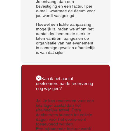
Je ontvangt dan een
bevestiging en een factuur per
e-mail, waarmee de datum voor
jou wordt vastgelegd.
Hoewel een lichte aanpassing
mogelijk is, raden we af om het
aantal deelnemers te sterk te
laten variëren, aangezien de
organisatie van het evenement
in sommige gevallen afhankelijk
is van dat cijfer.
Kan ik het aantal
deelnemers na de reservering
nog wijzigen?
Ja. Je kan reserveren voor een
iets lager aantal dan het
uiteindelijke totaal. Extra
deelnemers kunnen tot enkele
dagen vóór het evenement
toegevoegd worden.
Een bijkomende factuur wordt