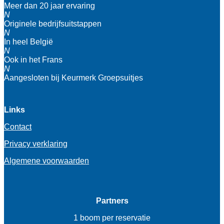
Meer dan 20 jaar ervaring
N
Originele bedrijfsuitstappen
N
In heel België
N
Ook in het Frans
N
Aangesloten bij Keurmerk Groepsuitjes
Links
Contact
Privacy verklaring
Algemene voorwaarden
Partners
1 boom per reservatie