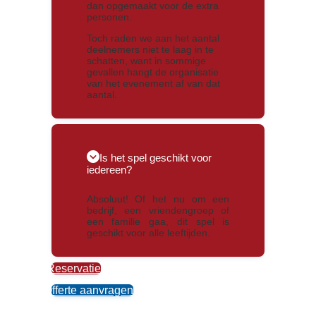
dan opgemaakt voor de extra
personen.
Toch raden we aan het aantal
deelnemers niet te laag in te
schatten, want in sommige
gevallen hangt de organisatie
van het evenement af van dat
aantal.
Is het spel geschikt voor
iedereen?
Absoluut! Of het nu om een
bedrijf, een vriendengroep of
een familie gaa, dit spel is
geschikt voor alle leeftijden.
Reservatie
Offerte aanvragen